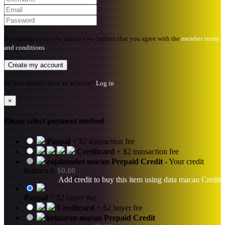
By signing up to toto macau you confirm that you agree with the
member terms
and conditions
Create my account
Do you already have an account?
Log in
×
Please select payment method
Paypal
+ $2 transaction fee
Creditcard
+ $2 transaction fee
rajabandot macau Prepaid Credit
- Your credit
balance is
$0.00
Add credit to buy this item using data macau Credit
Paypal
+ $2 buyer fee
Creditcard
+ $2 buyer fee
keluaran macau Prepaid Credit