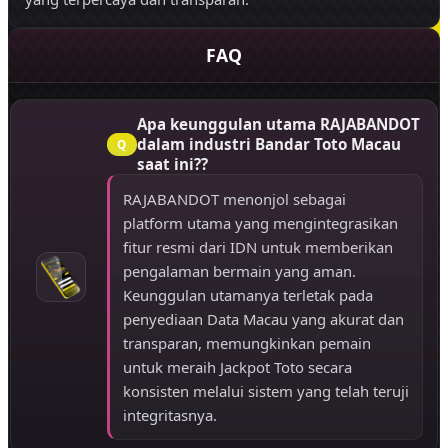
FAQ
Apa keunggulan utama RAJABANDOT
dalam industri Bandar Toto Macau
Q
saat ini??
RAJABANDOT menonjol sebagai
platform utama yang mengintegrasikan
fitur resmi dari IDN untuk memberikan
pengalaman bermain yang aman.
Keunggulan utamanya terletak pada
penyediaan Data Macau yang akurat dan
transparan, memungkinkan pemain
untuk meraih Jackpot Toto secara
konsisten melalui sistem yang telah teruji
integritasnya.