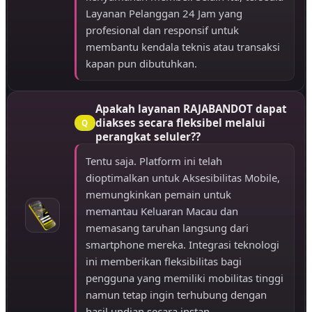
Layanan Pelanggan 24 Jam yang
profesional dan responsif untuk
membantu kendala teknis atau transaksi
kapan pun dibutuhkan.
Apakah layanan RAJABANDOT dapat
diakses secara fleksibel melalui
Q
perangkat seluler??
Tentu saja. Platform ini telah
dioptimalkan untuk Aksesibilitas Mobile,
memungkinkan pemain untuk
memantau Keluaran Macau dan
memasang taruhan langsung dari
smartphone mereka. Integrasi teknologi
ini memberikan fleksibilitas bagi
pengguna yang memiliki mobilitas tinggi
namun tetap ingin terhubung dengan
hasil undian secara instan.