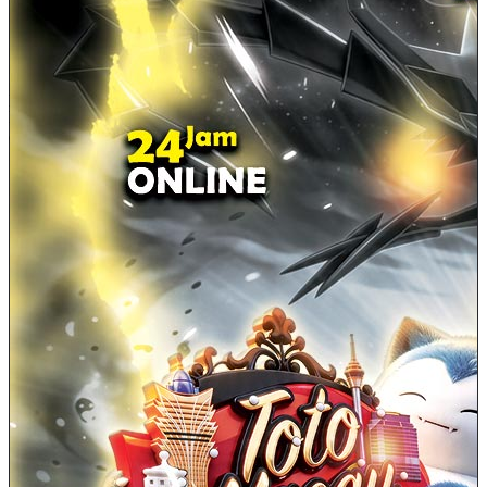
IDN
Selamat datang di bandar toto macau yang sedang naik daun,
platform ini menyediakan akses mudah ke berbagai fitur unggulan.
Pengalaman bermain Anda akan terasa lebih optimal dengan
dukungan sistem yang transparan dan adil.