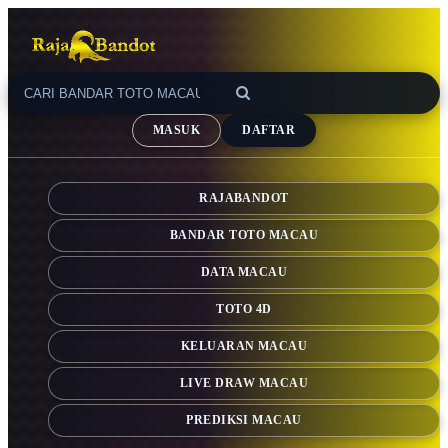
MASUK
DAFTAR
RAJABANDOT
BANDAR TOTO MACAU
DATA MACAU
TOTO 4D
KELUARAN MACAU
LIVE DRAW MACAU
PREDIKSI MACAU