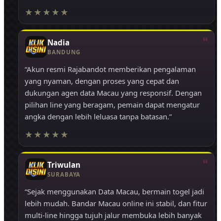
★★★★★
❝
Nadia
BANDUNG
“Akun resmi Rajabandot memberikan pengalaman
yang nyaman, dengan proses yang cepat dan
dukungan agen data Macau yang responsif. Dengan
pilihan line yang beragam, pemain dapat mengatur
angka dengan lebih leluasa tanpa batasan.”
★★★★★
❝
Triwulan
SURABAYA
“Sejak menggunakan Data Macau, bermain togel jadi
lebih mudah. Bandar Macau online ini stabil, dan fitur
multi-line hingga tujuh jalur membuka lebih banyak